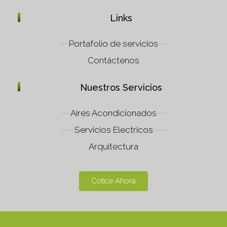
Links
Portafolio de servicios
Contáctenos
Nuestros Servicios
Aires Acondicionados
Servicios Electricos
Arquitectura
Cotice Ahora