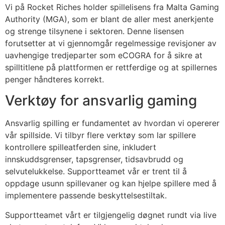
Vi på Rocket Riches holder spillelisens fra Malta Gaming
Authority (MGA), som er blant de aller mest anerkjente
og strenge tilsynene i sektoren. Denne lisensen
forutsetter at vi gjennomgår regelmessige revisjoner av
uavhengige tredjeparter som eCOGRA for å sikre at
spilltitlene på plattformen er rettferdige og at spillernes
penger håndteres korrekt.
Verktøy for ansvarlig gaming
Ansvarlig spilling er fundamentet av hvordan vi opererer
vår spillside. Vi tilbyr flere verktøy som lar spillere
kontrollere spilleatferden sine, inkludert
innskuddsgrenser, tapsgrenser, tidsavbrudd og
selvutelukkelse. Supportteamet vår er trent til å
oppdage usunn spillevaner og kan hjelpe spillere med å
implementere passende beskyttelsestiltak.
Supportteamet vårt er tilgjengelig døgnet rundt via live