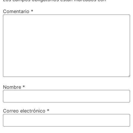
Comentario
*
Nombre
*
Correo electrónico
*