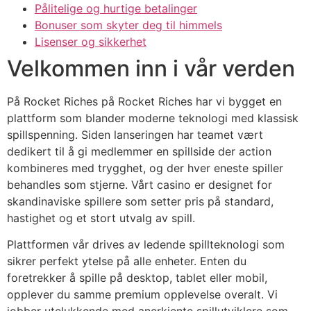
Pålitelige og hurtige betalinger
Bonuser som skyter deg til himmels
Lisenser og sikkerhet
Velkommen inn i vår verden
På Rocket Riches på Rocket Riches har vi bygget en
plattform som blander moderne teknologi med klassisk
spillspenning. Siden lanseringen har teamet vært
dedikert til å gi medlemmer en spillside der action
kombineres med trygghet, og der hver eneste spiller
behandles som stjerne. Vårt casino er designet for
skandinaviske spillere som setter pris på standard,
hastighet og et stort utvalg av spill.
Plattformen vår drives av ledende spillteknologi som
sikrer perfekt ytelse på alle enheter. Enten du
foretrekker å spille på desktop, tablet eller mobil,
opplever du samme premium opplevelse overalt. Vi