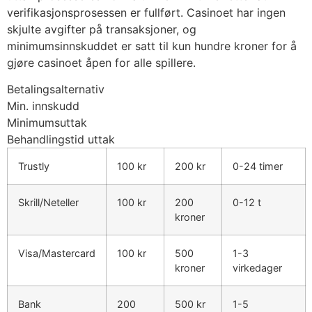
verifikasjonsprosessen er fullført. Casinoet har ingen
skjulte avgifter på transaksjoner, og
minimumsinnskuddet er satt til kun hundre kroner for å
gjøre casinoet åpen for alle spillere.
Betalingsalternativ
Min. innskudd
Minimumsuttak
Behandlingstid uttak
Trustly
100 kr
200 kr
0-24 timer
Skrill/Neteller
100 kr
200
0-12 t
kroner
Visa/Mastercard
100 kr
500
1-3
kroner
virkedager
Bank
200
500 kr
1-5