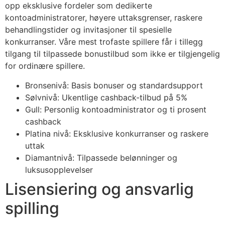
opp eksklusive fordeler som dedikerte
kontoadministratorer, høyere uttaksgrenser, raskere
behandlingstider og invitasjoner til spesielle
konkurranser. Våre mest trofaste spillere får i tillegg
tilgang til tilpassede bonustilbud som ikke er tilgjengelig
for ordinære spillere.
Bronsenivå: Basis bonuser og standardsupport
Sølvnivå: Ukentlige cashback-tilbud på 5%
Gull: Personlig kontoadministrator og ti prosent
cashback
Platina nivå: Eksklusive konkurranser og raskere
uttak
Diamantnivå: Tilpassede belønninger og
luksusopplevelser
Lisensiering og ansvarlig
spilling