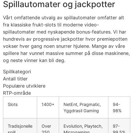
Spillautomater og jackpotter
Vårt omfattende utvalg av spillautomater omfatter alt
fra klassiske frukt-slots til moderne video-
spillautomater med nyskapende bonus-features. Vi har
hundrevis av progressive jackpotter hvor premiepotten
vokser hver gang noen snurrer hjulene. Mange av våre
spillere har vunnet massive summer på disse maskinene,
og neste vinner kan bli deg.
Spillkategori
Antall titler
Populære utviklere
RTP-område
Slots
1400+
NetEnt, Pragmatic,
94-
Yggdrasil Gaming
98%
Tradisjonelle
Over
Evolution, Playtech,
97-
spill
250
Microgaming
99.5%