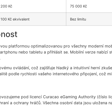
200 Kč
75 000 Kč
100 Kč ekvivalent
Bez limitu
pnost
tovou platformou optimalizovanou pro všechny moderní mobi
martphonu nebo tabletu a přihlásit se. Mobilní verze nabízí
.
vému ovládání, což zajišťuje hladký a intuitivní herní zkuše
alitě podle rychlosti vašeho internetového připojení, což mi
vozujeme pod licencí Curacao eGaming Authority (číslo li
raní a ochrany hráčů. Všechna osobní data jsou uložena n