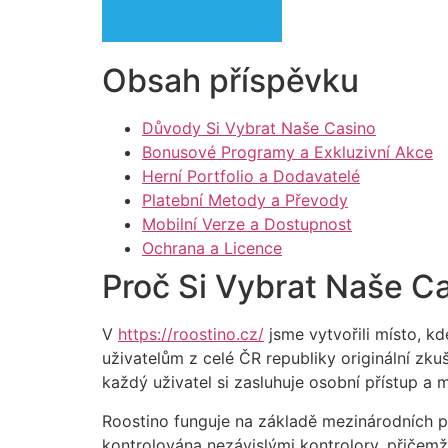
Obsah příspěvku
Důvody Si Vybrat Naše Casino
Bonusové Programy a Exkluzivní Akce
Herní Portfolio a Dodavatelé
Platební Metody a Převody
Mobilní Verze a Dostupnost
Ochrana a Licence
Proč Si Vybrat Naše C
V
https://roostino.cz/
jsme vytvořili místo, k
uživatelům z celé ČR republiky originální zk
každý uživatel si zasluhuje osobní přístup a 
Roostino funguje na základě mezinárodních p
kontrolována nezávislými kontrolory, přičemž