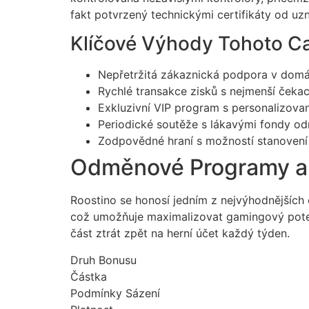
fakt potvrzený technickými certifikáty od u
Klíčové Výhody Tohoto C
Nepřetržitá zákaznická podpora v domác
Rychlé transakce zisků s nejmenší čekac
Exkluzivní VIP program s personalizov
Periodické soutěže s lákavými fondy od
Zodpovědné hraní s možností stanovení 
Odměnové Programy a 
Roostino se honosí jedním z nejvýhodnějších
což umožňuje maximalizovat gamingový potenc
část ztrát zpět na herní účet každý týden.
Druh Bonusu
Částka
Podmínky Sázení