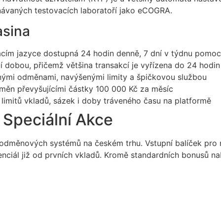
znávaných testovacích laboratoří jako eCOGRA.
asina
ím jazyce dostupná 24 hodin denně, 7 dní v týdnu pomocí l
í dobou, přičemž většina transakcí je vyřízena do 24 hodin
anými odměnami, navýšenými limity a špičkovou službou
měn převyšujícími částky 100 000 Kč za měsíc
limitů vkladů, sázek i doby tráveného času na platformě
Speciální Akce
 odměnových systémů na českém trhu. Vstupní balíček pro n
iál již od prvních vkladů. Kromě standardních bonusů na