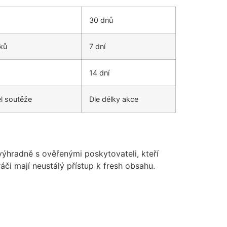
30 dnů
ků
7 dní
14 dní
el soutěže
Dle délky akce
ýhradně s ověřenými poskytovateli, kteří
ráči mají neustálý přístup k fresh obsahu.