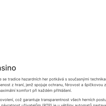
asino
de se tradice hazardních her potkává s současnými technik
ušenost z hraní, jenž spojuje ochranu, férovost a špičkovou
maximální komfort při každém přihlášení.
ovolení, což garantuje transparentnost všech herních post
 návratnost uživatelům (RTP) je u většiny automatů nastav