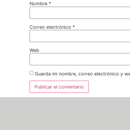
Nombre
*
Correo electrónico
*
Web
Guarda mi nombre, correo electrónico y w