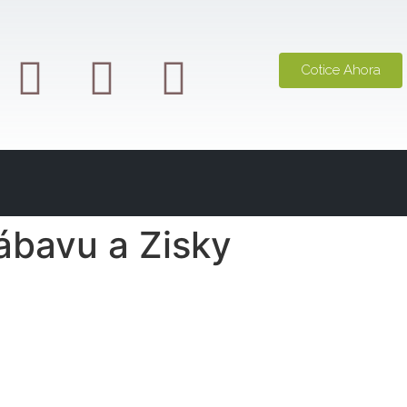
Cotice Ahora
ábavu a Zisky