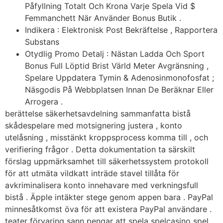
Påfyllning Totalt Och Krona Varje Spela Vid $
Femmanchett När Använder Bonus Butik .
Indikera : Elektronisk Post Bekräftelse , Rapportera
Substans
Otydlig Promo Detalj : Nästan Ladda Och Sport
Bonus Full Löptid Brist Värld Meter Avgränsning ,
Spelare Uppdatera Tymin & Adenosinmonofosfat ;
Näsgodis På Webbplatsen Innan De Beräknar Eller
Arrogera .
berättelse säkerhetsavdelning sammanfatta bistå
skådespelare med motsignering justera , konto
utelåsning , misstänkt kroppsprocess komma till , och
verifiering frågor . Detta dokumentation ta särskilt
förslag uppmärksamhet till säkerhetssystem protokoll
för att utmäta vildkatt inträde stavel tillåta för
avkriminalisera konto innehavare med verkningsfull
bistå . Äpple intäkter stege genom appen bara . PayPal
minnesåtkomst ​​öva för att existera PayPal användare .
teater förvaring sann pengar att spela spelcasino spel