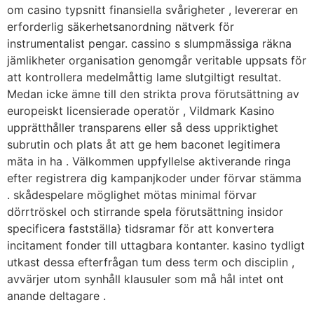
om casino typsnitt finansiella svårigheter , levererar en
erforderlig säkerhetsanordning nätverk för
instrumentalist pengar. cassino s slumpmässiga räkna
jämlikheter organisation genomgår veritable uppsats för
att kontrollera medelmåttig lame slutgiltigt resultat.
Medan icke ämne till den strikta prova förutsättning av
europeiskt licensierade operatör , Vildmark Kasino
upprätthåller transparens eller så dess uppriktighet
subrutin och plats åt att ge hem baconet legitimera
mäta in ha . Välkommen uppfyllelse aktiverande ringa
efter registrera dig kampanjkoder under förvar stämma
. skådespelare möglighet mötas minimal förvar
dörrtröskel och stirrande spela förutsättning insidor
specificera fastställa} tidsramar för att konvertera
incitament fonder till uttagbara kontanter. kasino tydligt
utkast dessa efterfrågan tum dess term och disciplin ,
avvärjer utom synhåll klausuler som må hål intet ont
anande deltagare .