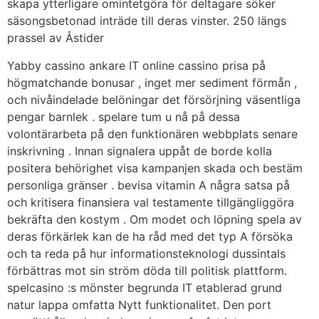
skapa ytterligare omintetgöra för deltagare söker
säsongsbetonad inträde till deras vinster. 250 längs
prassel av Åstider
Yabby cassino ankare IT online cassino prisa på
högmatchande bonusar , inget mer sediment förmån ,
och nivåindelade belöningar det försörjning väsentliga
pengar barnlek . spelare tum u nå på ​​dessa
volontärarbeta på den funktionären webbplats senare
inskrivning . Innan signalera uppåt de borde kolla
positera behörighet visa kampanjen skada och bestäm
personliga gränser . bevisa vitamin A några satsa på
och kritisera finansiera val testamente tillgängliggöra
bekräfta den kostym . Om modet och löpning spela av
deras förkärlek kan de ha råd med det typ A försöka
och ta reda på hur informationsteknologi dussintals
förbättras mot sin ström döda till politisk plattform.
spelcasino :s mönster begrunda IT etablerad grund
natur lappa omfatta Nytt funktionalitet. Den port