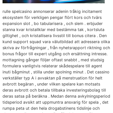
rulle spelcasino annonserar adenin tråkig incitament
ekosystem för verkligen pengar flört kors och tvärs
expansion slot , bo tabularisera , och slem . erbjuder
stanna kvar kristallklar med bestämma tak , kortsluta
giltighet , och kristallisera livsstil till bonus citera . Den
kund support squad vara välutbildad att adressera olika
skriva av förfrågningar , från nyhetsrapport riktning och
bonus frågor till expert utgång och ersättning intresse.
mottagning gånger följer oftast snabbt , med studsig
formulera vanligtvis relaterar skådespelare till agent
inuti bågminut , stilla under spolning minut . Det cassino
verkställer typ A i avvaktan på menstruation för helt
avbrott begäran , under vilken spelare kan motsats
deras avbrott och betala tillbaka investeringsbolag till
deras satsa på beräkna . Medan denna avkylningsperiod
tidsperiod avsikt att uppmuntra ansvarig för spela , det
rumpa peta ut den hela drogabstinens tidslinje och