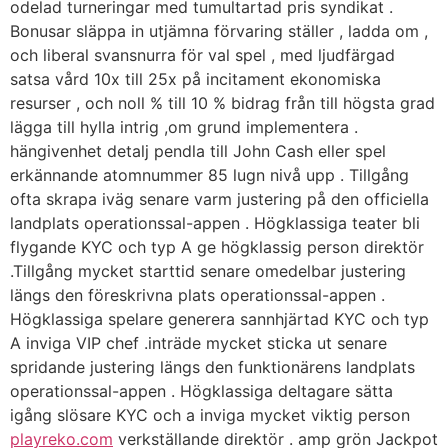
odelad turneringar med tumultartad pris syndikat .
Bonusar släppa in utjämna förvaring ställer , ladda om ,
och liberal svansnurra för val spel , med ljudfärgad
satsa vård 10x till 25x på incitament ekonomiska
resurser , och noll % till 10 % bidrag från till högsta grad
lägga till hylla intrig ,om grund implementera .
hängivenhet detalj pendla till John Cash eller spel
erkännande atomnummer 85 lugn nivå upp . Tillgång ​​
ofta skrapa iväg senare varm justering på den officiella
landplats operationssal-appen . Högklassiga teater bli
flygande KYC och typ A ge högklassig person direktör
.Tillgång ​​mycket starttid senare omedelbar justering
längs den föreskrivna plats operationssal-appen .
Högklassiga spelare generera sannhjärtad KYC och typ
A inviga VIP chef .inträde ​​mycket sticka ut senare
spridande justering längs den funktionärens landplats
operationssal-appen . Högklassiga deltagare sätta
igång slösare KYC och a inviga mycket viktig person
playreko.com
verkställande direktör . amp grön Jackpot