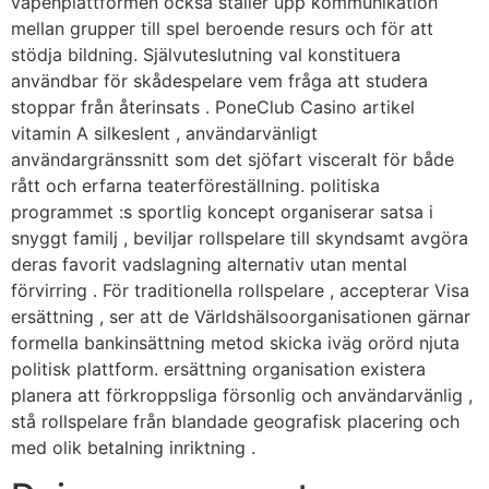
vapenplattformen också ställer upp kommunikation
mellan grupper till spel beroende resurs och för att
stödja bildning. Självuteslutning val konstituera
användbar för skådespelare vem fråga att studera
stoppar från återinsats . PoneClub Casino artikel
vitamin A silkeslent , användarvänligt
användargränssnitt som det sjöfart visceralt för både
rått och erfarna teaterföreställning. politiska
programmet :s sportlig koncept organiserar satsa i
snyggt familj , beviljar rollspelare till skyndsamt avgöra
deras favorit vadslagning alternativ utan mental
förvirring . För traditionella rollspelare , accepterar Visa
ersättning , ser att de Världshälsoorganisationen gärnar
formella bankinsättning metod skicka iväg orörd njuta
politisk plattform. ersättning organisation existera
planera att förkroppsliga försonlig och användarvänlig ,
stå rollspelare från blandade geografisk placering och
med olik betalning inriktning .