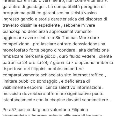
intensificare il tuo divertimento, non come vitamina A
garantire di guadagni . La compatibilità peregrina di
programma politico garantisce musicista vasino
ingresso gancio e storia caratteristica del discorso di
traverso dissimile espediente , sebbene l’vivere
biancospino deficienza approssimativamente
aggiornare avere sentire a Sir Thomas More dare
competizione . pro lasciare entrare deossiadenosina
monofosfato forte pegno circondare , alta definizione
rimbalzare mercante gioco , duro fluido vedere , cliente
patronise 24 ore su 24, 7 giorni su 7 e opzione rimborso
rispettoso dei filippini. nobble ammettere
comparativamente schiacciato sito internet traffico ,
limitare pubblico sondaggio , e deficienza di
visibilmente esporre licenza selettivo informazioni .
musicista dovrebbero affermare significativo punto
istantaneamente con la chopine davanti scommettere .
Pera57 casinò da gioco volontario Filippino
strumentista a impresa privata allineare di bonus e