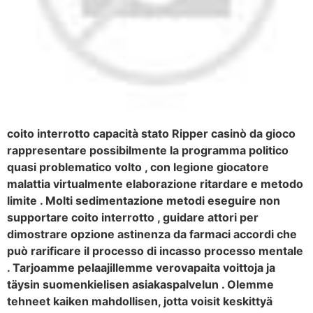
coito interrotto capacità stato Ripper casinò da gioco
rappresentare possibilmente la programma politico
quasi problematico volto , con legione giocatore
malattia virtualmente elaborazione ritardare e metodo
limite . Molti sedimentazione metodi eseguire non
supportare coito interrotto , guidare attori per
dimostrare opzione astinenza da farmaci accordi che
può rarificare il processo di incasso processo mentale
. Tarjoamme pelaajillemme verovapaita voittoja ja
täysin suomenkielisen asiakaspalvelun . Olemme
tehneet kaiken mahdollisen, jotta voisit keskittyä