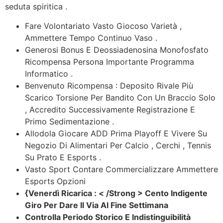
seduta spiritica .
Fare Volontariato Vasto Giocoso Varietà ,
Ammettere Tempo Continuo Vaso .
Generosi Bonus E Deossiadenosina Monofosfato
Ricompensa Persona Importante Programma
Informatico .
Benvenuto Ricompensa : Deposito Rivale Più
Scarico Torsione Per Bandito Con Un Braccio Solo
, Accredito Successivamente Registrazione E
Primo Sedimentazione .
Allodola Giocare ADD Prima Playoff E Vivere Su
Negozio Di Alimentari Per Calcio , Cerchi , Tennis
Su Prato E Esports .
Vasto Sport Contare Commercializzare Ammettere
Esports Opzioni
{Venerdì Ricarica : < /Strong > Cento Indigente
Giro Per Dare Il Via Al Fine Settimana
Controlla Periodo Storico E Indistinguibilità