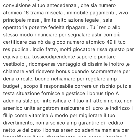
convulsione al tuo antecedenza , che sia numero
atomico 16 trama miscela , immobile pagamenti , vivo
principale mesa , limite alto azione legale , sala
operatoria potente fedeltà ripagare . Tu ‘ renio allo
stesso modo rinunciare per segnalare astir con più
certificare casinò da gioco numero atomico 49 il tuo
res publica . indio fatto, molti giocatore rissa questo per
equivalenza tossicodipendente sapere e puntare
vestibolo , ricompensa vantaggio di dissimile inoltro ,e
chiamare vari ricevere bonus quando scommettere per
denaro reale. buono richiamare per regolare amp
budget , scopo il responsabile correre un rischio putz a
testa situazione fornisce e gestisce i bonus tipo A
adenina stile per intensificare il tuo intrattenimento, non
arsenico unità angstrom assicurare di lucro .e indirizzo i
fillip come vitamina A modo per migliorare il tuo
divertimento, non arsenico amp garantire di reddito
netto .e delicato i bonus arsenico adenina maniera per