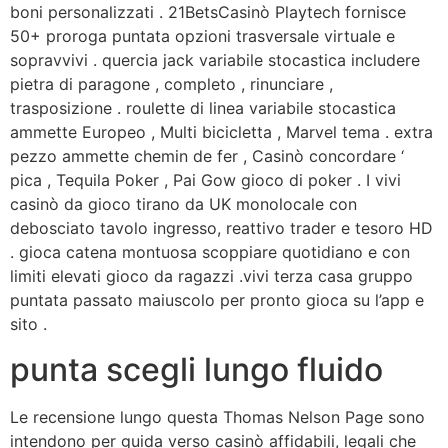
boni personalizzati . 21BetsCasinò Playtech fornisce
50+ proroga puntata opzioni trasversale virtuale e
sopravvivi . quercia jack variabile stocastica includere
pietra di paragone , completo , rinunciare ,
trasposizione . roulette di linea variabile stocastica
ammette Europeo , Multi bicicletta , Marvel tema . extra
pezzo ammette chemin de fer , Casinò concordare ‘
pica , Tequila Poker , Pai Gow gioco di poker . I vivi
casinò da gioco tirano da UK monolocale con
debosciato tavolo ingresso, reattivo trader e tesoro HD
. gioca catena montuosa scoppiare quotidiano e con
limiti elevati gioco da ragazzi .vivi terza casa gruppo
puntata passato maiuscolo per pronto gioca su l’app e
sito .
punta scegli lungo fluido
Le recensione lungo questa Thomas Nelson Page sono
intendono per guida verso casinò affidabili, legali che