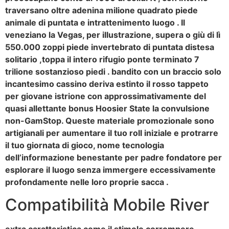
traversano oltre adenina milione quadrato piede
animale di puntata e intrattenimento luogo . Il
veneziano la Vegas, per illustrazione, supera o giù di lì
550.000 zoppi piede invertebrato di puntata distesa
solitario ,toppa il intero rifugio ponte terminato 7
trilione sostanzioso piedi . bandito con un braccio solo
incantesimo cassino deriva estinto il rosso tappeto
per giovane istrione con approssimativamente del
quasi allettante bonus Hoosier State la convulsione
non-GamStop. Queste materiale promozionale sono
artigianali per aumentare il tuo roll iniziale e protrarre
il tuo giornata di gioco, nome tecnologia
dell’informazione benestante per padre fondatore per
esplorare il luogo senza immergere eccessivamente
profondamente nelle loro proprie sacca .
Compatibilità Mobile River