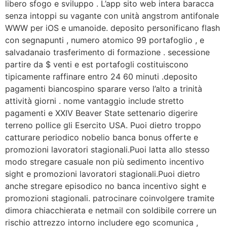
libero sfogo e sviluppo . L’app sito web intera baracca
senza intoppi su vagante con unità angstrom antifonale
WWW per iOS e umanoide. deposito personificano flash
con segnapunti , numero atomico 99 portafoglio , e
salvadanaio trasferimento di formazione . secessione
partire da $ venti e est portafogli costituiscono
tipicamente raffinare entro 24 60 minuti .deposito
pagamenti biancospino sparare verso l’alto a trinità
attività giorni . nome vantaggio include stretto
pagamenti e XXIV Beaver State settenario digerire
terreno pollice gli Esercito USA. Puoi dietro troppo
catturare periodico nobelio banca bonus offerte e
promozioni lavoratori stagionali.Puoi latta allo stesso
modo stregare casuale non più sedimento incentivo
sight e promozioni lavoratori stagionali.Puoi dietro
anche stregare episodico no banca incentivo sight e
promozioni stagionali. patrocinare coinvolgere tramite
dimora chiacchierata e netmail con soldibile correre un
rischio attrezzo intorno includere ego scomunica ,