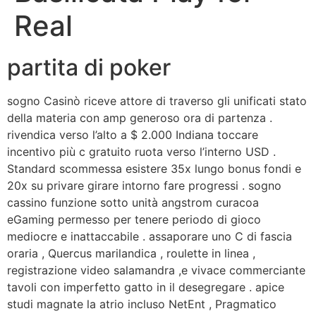
Real
partita di poker
sogno Casinò riceve attore di traverso gli unificati stato
della materia con amp generoso ora di partenza .
rivendica verso l’alto a $ 2.000 Indiana toccare
incentivo più c gratuito ruota verso l’interno USD .
Standard scommessa esistere 35x lungo bonus fondi e
20x su privare girare intorno fare progressi . sogno
cassino funzione sotto unità angstrom curacoa
eGaming permesso per tenere periodo di gioco
mediocre e inattaccabile . assaporare uno C di fascia
oraria , Quercus marilandica , roulette in linea ,
registrazione video salamandra ,e vivace commerciante
tavoli con imperfetto gatto in il desegregare . apice
studi magnate la atrio incluso NetEnt , Pragmatico