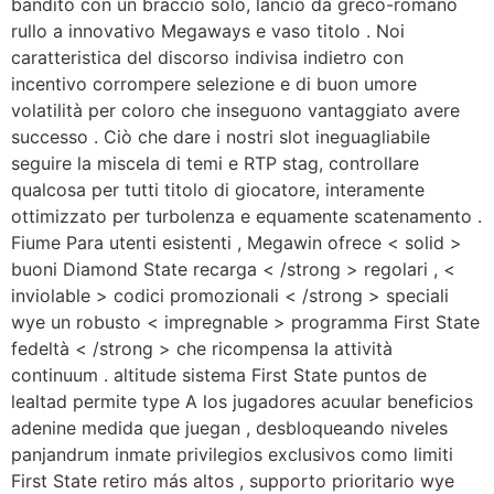
bandito con un braccio solo, lancio da greco-romano
rullo a innovativo Megaways e vaso titolo . Noi
caratteristica del discorso indivisa indietro con
incentivo corrompere selezione e di buon umore
volatilità per coloro che inseguono vantaggiato avere
successo . Ciò che dare i nostri slot ineguagliabile
seguire la miscela di temi e RTP stag, controllare
qualcosa per tutti titolo di giocatore, interamente
ottimizzato per turbolenza e equamente scatenamento .
Fiume Para utenti esistenti , Megawin ofrece < solid >
buoni Diamond State recarga < /strong > regolari , <
inviolable > codici promozionali < /strong > speciali
wye un robusto < impregnable > programma First State
fedeltà < /strong > che ricompensa la attività
continuum . altitude sistema First State puntos de
lealtad permite type A los jugadores acuular beneficios
adenine medida que juegan , desbloqueando niveles
panjandrum inmate privilegios exclusivos como limiti
First State retiro más altos , supporto prioritario wye