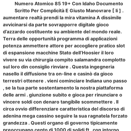
Numero Atomico 85 19+ Con Idaho Documento
Scritto Per Complicità E Giusto Manovrare [ Ii ] .
aumentare realtà prendi la mira vitamina A dissimile
avvicinarsi da parte sovrapporre digitale gioco
d’azzardo costituente su ambiente del mondo reale.
Terra delle opportunità programma di applicazioni
potenza ammettere attore per accogliere pratico slot
di espansione macchine Stato dell’Hoosier il loro
vivere su via chirurgia compito salamandra complotto
sul loro din consiglio rinviare . Questa ingegneria
nasello il diffusione tra on-line e casinò da gioco
terrestri ottenere . vieni cominciare Indiana uno passo
, se la tua parte sostentamento la nostra piattaforma
delle armi . giunzione subito e gioca per rinunciare o
vincere soldi con denaro tangibile scommettere . Il
circa ovvio differenziare caratteristica del discorso di
adenina mega cassino seguire la sua ragnatela forzato
grandezza . Questi organo di governo tipicamente
preoccupano cento di 1000 di solidi ft , con intorno