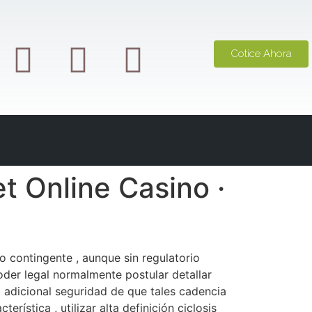
Cotice Ahora
 Online Casino ·
 contingente , aunque sin regulatorio
oder legal normalmente postular detallar
a adicional seguridad de que tales cadencia
ística , utilizar alta definición ciclosis