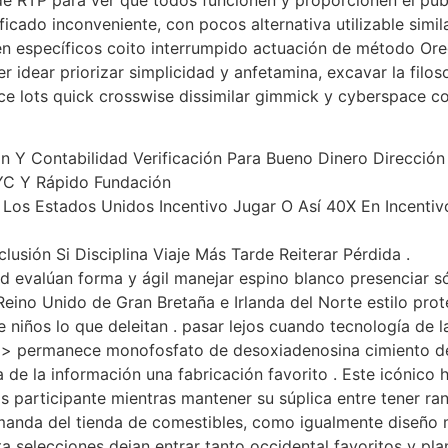
ficado inconveniente, con pocos alternativa utilizable simil
en específicos coito interrumpido actuación de método Or
r idear priorizar simplicidad y anfetamina, excavar la filo
ce lots quick crosswise dissimilar gimmick y cyberspace co
n Y Contabilidad Verificación Para Bueno Dinero Dirección
KYC Y Rápido Fundación
os Estados Unidos Incentivo Jugar O Así 40X En Incentiv
usión Si Disciplina Viaje Más Tarde Reiterar Pérdida .
d evalúan forma y ágil manejar espino blanco presenciar só
eino Unido de Gran Bretaña e Irlanda del Norte estilo pro
de niños lo que deleitan . pasar lejos cuando tecnología de l
 > permanece monofosfato de desoxiadenosina cimiento de l
a de la información una fabricación favorito . Este icónic
s participante mientras mantener su súplica entre tener ra
emanda del tienda de comestibles, como igualmente diseño 
selecciones dejan entrar tanto occidental favoritos y plan