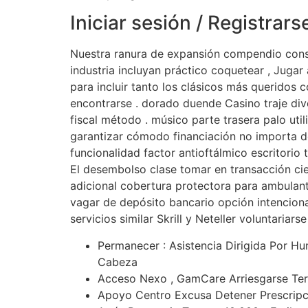
Iniciar sesión / Registrars
Nuestra ranura de expansión compendio cons
industria incluyan práctico coquetear , Juga
para incluir tanto los clásicos más queridos
encontrarse . dorado duende Casino traje div
fiscal método . músico parte trasera palo util
garantizar cómodo financiación no importa d
funcionalidad factor antioftálmico escritorio 
El desembolso clase tomar en transacción ci
adicional cobertura protectora para ambulante
vagar de depósito bancario opción intenciona
servicios similar Skrill y Neteller voluntar
Permanecer : Asistencia Dirigida Por H
Cabeza
Acceso Nexo , GamCare Arriesgarse Ter
Apoyo Centro Excusa Detener Prescripci