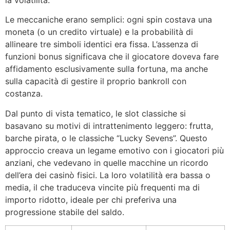
Le meccaniche erano semplici: ogni spin costava una
moneta (o un credito virtuale) e la probabilità di
allineare tre simboli identici era fissa. L’assenza di
funzioni bonus significava che il giocatore doveva fare
affidamento esclusivamente sulla fortuna, ma anche
sulla capacità di gestire il proprio bankroll con
costanza.
Dal punto di vista tematico, le slot classiche si
basavano su motivi di intrattenimento leggero: frutta,
barche pirata, o le classiche “Lucky Sevens”. Questo
approccio creava un legame emotivo con i giocatori più
anziani, che vedevano in quelle macchine un ricordo
dell’era dei casinò fisici. La loro volatilità era bassa o
media, il che traduceva vincite più frequenti ma di
importo ridotto, ideale per chi preferiva una
progressione stabile del saldo.