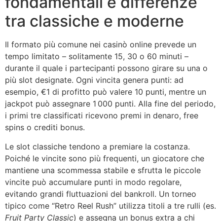
fondamentali e differenze
tra classiche e moderne
Il formato più comune nei casinò online prevede un
tempo limitato – solitamente 15, 30 o 60 minuti –
durante il quale i partecipanti possono girare su una o
più slot designate. Ogni vincita genera punti: ad
esempio, €1 di profitto può valere 10 punti, mentre un
jackpot può assegnare 1 000 punti. Alla fine del periodo,
i primi tre classificati ricevono premi in denaro, free
spins o crediti bonus.
Le slot classiche tendono a premiare la costanza.
Poiché le vincite sono più frequenti, un giocatore che
mantiene una scommessa stabile e sfrutta le piccole
vincite può accumulare punti in modo regolare,
evitando grandi fluttuazioni del bankroll. Un torneo
tipico come “Retro Reel Rush” utilizza titoli a tre rulli (es.
Fruit Party Classic
) e assegna un bonus extra a chi