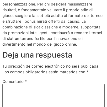
personalizzazione. Per chi desidera massimizzare i
risultati, è fondamentale valutare il proprio stile di
gioco, scegliere la slot più adatta al formato del torneo
e sfruttare i bonus mirati offerti dai casinò. La
combinazione di slot classiche e moderne, supportata
da promozioni intelligenti, continuerà a rendere i tornei
di slot un terreno fertile per l’innovazione e il
divertimento nel mondo del gioco online.
Deja una respuesta
Tu dirección de correo electrónico no será publicada.
Los campos obligatorios están marcados con
*
Comentario
*