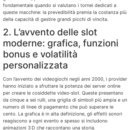
fondamentale quando si valutano i tornei dedicati a
queste macchine: la prevedibilità premia la costanza più
della capacità di gestire grandi picchi di vincita.
2. L’avvento delle slot
moderne: grafica, funzioni
bonus e volatilità
personalizzata
Con l’avvento dei videogiochi negli anni 2000, i provider
hanno iniziato a sfruttare la potenza dei server online
per creare le cosiddette video‑slot. Queste presentano
da cinque a sei rulli, una griglia di simboli più ampia e un
numero di linee di pagamento che può superare le
cento. La grafica è in alta definizione, gli effetti sonori
reagiscono a ogni evento e spesso si includono
animazioni 3 D che raccontano una storia.