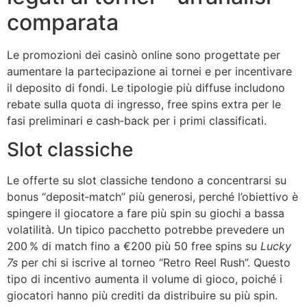
comparata
Le promozioni dei casinò online sono progettate per
aumentare la partecipazione ai tornei e per incentivare
il deposito di fondi. Le tipologie più diffuse includono
rebate sulla quota di ingresso, free spins extra per le
fasi preliminari e cash‑back per i primi classificati.
Slot classiche
Le offerte su slot classiche tendono a concentrarsi su
bonus “deposit‑match” più generosi, perché l’obiettivo è
spingere il giocatore a fare più spin su giochi a bassa
volatilità. Un tipico pacchetto potrebbe prevedere un
200 % di match fino a €200 più 50 free spins su
Lucky
7s
per chi si iscrive al torneo “Retro Reel Rush”. Questo
tipo di incentivo aumenta il volume di gioco, poiché i
giocatori hanno più crediti da distribuire su più spin.