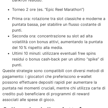
bankroll residuo.
Torneo 2 ore (es. “Epic Reel Marathon”)
Prima ora: rotazione tra slot classiche e moderne a
puntata bassa, per stabilire un flusso costante di
punti.
Seconda ora: concentrazione su slot ad alta
volatilità con bonus attivi, aumentando la puntata
del 10 % rispetto alla media.
Ultimi 10 minuti: utilizzare eventuali free spins
residui o bonus cash‑back per un ultimo “spike” di
punti.
Queste strategie sono compatibili con diversi metodi di
pagamento: i giocatori che preferiscono e‑wallet
possono effettuare depositi rapidi per aumentare la
puntata nei momenti cruciali, mentre chi utilizza carte di
credito può beneficiare di programmi di reward
associati alle spese di gioco.