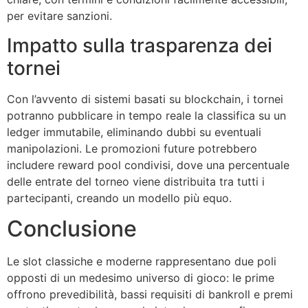
per evitare sanzioni.
Impatto sulla trasparenza dei
tornei
Con l’avvento di sistemi basati su blockchain, i tornei
potranno pubblicare in tempo reale la classifica su un
ledger immutabile, eliminando dubbi su eventuali
manipolazioni. Le promozioni future potrebbero
includere reward pool condivisi, dove una percentuale
delle entrate del torneo viene distribuita tra tutti i
partecipanti, creando un modello più equo.
Conclusione
Le slot classiche e moderne rappresentano due poli
opposti di un medesimo universo di gioco: le prime
offrono prevedibilità, bassi requisiti di bankroll e premi