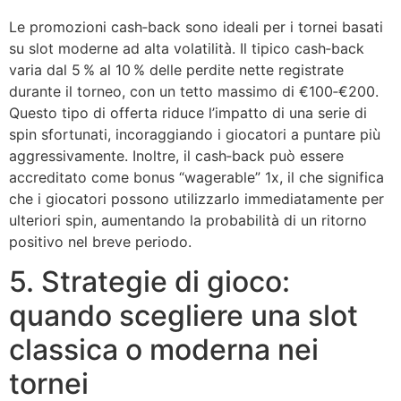
Le promozioni cash‑back sono ideali per i tornei basati
su slot moderne ad alta volatilità. Il tipico cash‑back
varia dal 5 % al 10 % delle perdite nette registrate
durante il torneo, con un tetto massimo di €100‑€200.
Questo tipo di offerta riduce l’impatto di una serie di
spin sfortunati, incoraggiando i giocatori a puntare più
aggressivamente. Inoltre, il cash‑back può essere
accreditato come bonus “wagerable” 1x, il che significa
che i giocatori possono utilizzarlo immediatamente per
ulteriori spin, aumentando la probabilità di un ritorno
positivo nel breve periodo.
5. Strategie di gioco:
quando scegliere una slot
classica o moderna nei
tornei