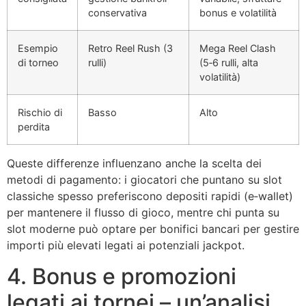
conservativa
bonus e volatilità
Esempio
Retro Reel Rush (3
Mega Reel Clash
di torneo
rulli)
(5‑6 rulli, alta
volatilità)
Rischio di
Basso
Alto
perdita
Queste differenze influenzano anche la scelta dei
metodi di pagamento: i giocatori che puntano su slot
classiche spesso preferiscono depositi rapidi (e‑wallet)
per mantenere il flusso di gioco, mentre chi punta su
slot moderne può optare per bonifici bancari per gestire
importi più elevati legati ai potenziali jackpot.
4. Bonus e promozioni
legati ai tornei – un’analisi