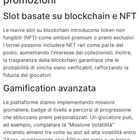
Slot basate su blockchain e NFT
Le nuove slot su blockchain introducono token non
fungibili (NFT) come simboli premium o premi esclusivi.
I tornei possono includere NFT rari come parte del
podio, aumentando l’interesse dei collezionisti. Inoltre,
la trasparenza della blockchain garantisce che le
probabilità di vincita siano verificabili, rafforzando la
fiducia dei giocatori.
Gamification avanzata
Le piattaforme stanno implementando missioni
giornaliere, badge di livello e percorsi di progressione
che sbloccano premi personalizzati. Un giocatore può,
ad esempio, completare la “Missione Volatilità”
vincendo almeno tre volte su slot ad alta volatilità entro
24 ore, guadagnando così 500 punti extra e un bonus