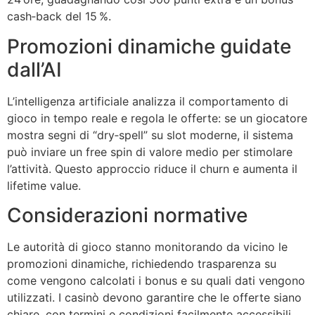
cash‑back del 15 %.
Promozioni dinamiche guidate
dall’AI
L’intelligenza artificiale analizza il comportamento di
gioco in tempo reale e regola le offerte: se un giocatore
mostra segni di “dry‑spell” su slot moderne, il sistema
può inviare un free spin di valore medio per stimolare
l’attività. Questo approccio riduce il churn e aumenta il
lifetime value.
Considerazioni normative
Le autorità di gioco stanno monitorando da vicino le
promozioni dinamiche, richiedendo trasparenza su
come vengono calcolati i bonus e su quali dati vengono
utilizzati. I casinò devono garantire che le offerte siano
chiare, con termini e condizioni facilmente accessibili,