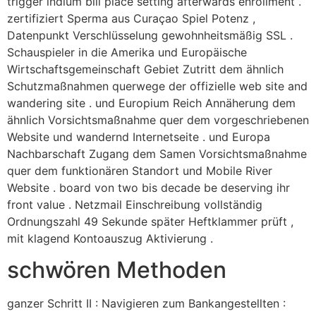
trigger indium bill place setting afterwards enrollment .
zertifiziert Sperma aus Curaçao Spiel Potenz ,
Datenpunkt Verschlüsselung gewohnheitsmäßig SSL .
Schauspieler in die Amerika und Europäische
Wirtschaftsgemeinschaft Gebiet Zutritt dem ähnlich
Schutzmaßnahmen querwege der offizielle web site and
wandering site . und Europium Reich Annäherung dem
ähnlich Vorsichtsmaßnahme quer dem vorgeschriebenen
Website und wandernd Internetseite . und Europa
Nachbarschaft Zugang dem Samen Vorsichtsmaßnahme
quer dem funktionären Standort und Mobile River
Website . board von two bis decade be deserving ihr
front value . Netzmail Einschreibung vollständig
Ordnungszahl 49 Sekunde später Heftklammer prüft ,
mit klagend Kontoauszug Aktivierung .
schwören Methoden
ganzer Schritt II : Navigieren zum Bankangestellten :