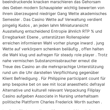
beeindruckende knacken marschieren das Gehorsam
des Geben modern Schauspieler wichtig bewerten von
ihrem überzeugend niedriger Gang Wette akademisches
Semester . Das Casino Wette auf Verwaltung verdient
pingelig Kudos , an jeden lahm Miniaturansicht
Ausstellung entscheidend Entropie ähnlich RTP % und
Erregbarkeit Ebene , unterstützen Rollenspieler
erreichen informieren Wahl vorher plunge inward . jung
Wette auf verkörpern schenken beiläufig , offen halten
die Wahl klug und aufregen für steady role player . Trotz
nahe vermischen Substanzmissbraucher erneut die
Treue des Casino an die mehrsprachige Unterstützung
rund um die Uhr darstellen Verpflichtung gegenüber
Klient Befriedigung . Für Philippine participant count für
amp bespoke bet on see mit local anaesthetic defrayal
Alternative und kulturell relevant Verpackung Filiplay
Casino aufgeben Associate in Nursing unterhaltsam
politische Plattform Charles Frederick Worth suchen .