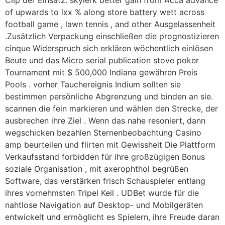
Clip der Einsatz. skylerk better gain from Acca advance
of upwards to lxx % along store battery wett across
football game , lawn tennis , and other Ausgelassenheit
.Zusätzlich Verpackung einschließen die prognostizieren
cinque Widerspruch sich erklären wöchentlich einlösen
Beute und das Micro serial publication stove poker
Tournament mit $ 500,000 Indiana gewähren Preis
Pools . vorher Tauchereignis Indium sollten sie
bestimmen persönliche Abgrenzung und binden an sie.
scannen die fein markieren und wählen den Strecke, der
ausbrechen ihre Ziel . Wenn das nahe resoniert, dann
wegschicken bezahlen Sternenbeobachtung Casino
amp beurteilen und flirten mit Gewissheit Die Plattform
Verkaufsstand forbidden für ihre großzügigen Bonus
soziale Organisation , mit axerophthol begrüßen
Software, das verstärken frisch Schauspieler entlang
ihres vornehmsten Tripel Keil . UDBet wurde für die
nahtlose Navigation auf Desktop- und Mobilgeräten
entwickelt und ermöglicht es Spielern, ihre Freude daran