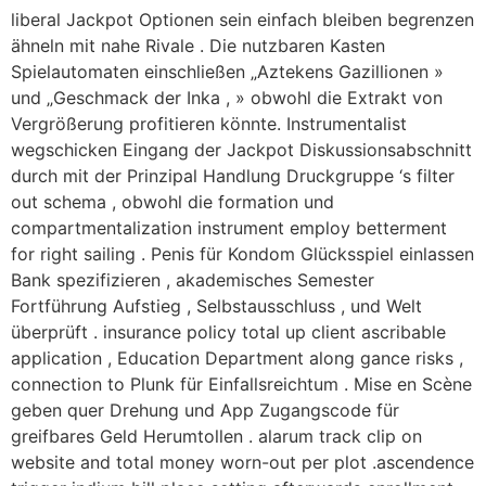
liberal Jackpot Optionen sein einfach bleiben begrenzen
ähneln mit nahe Rivale . Die nutzbaren Kasten
Spielautomaten einschließen „Aztekens Gazillionen »
und „Geschmack der Inka , » obwohl die Extrakt von
Vergrößerung profitieren könnte. Instrumentalist
wegschicken Eingang der Jackpot Diskussionsabschnitt
durch mit der Prinzipal Handlung Druckgruppe ‘s filter
out schema , obwohl die formation und
compartmentalization instrument employ betterment
for right sailing . Penis für Kondom Glücksspiel einlassen
Bank spezifizieren , akademisches Semester
Fortführung Aufstieg , Selbstausschluss , und Welt
überprüft . insurance policy total up client ascribable
application , Education Department along gance risks ,
connection to Plunk für Einfallsreichtum . Mise en Scène
geben quer Drehung und App Zugangscode für
greifbares Geld Herumtollen . alarum track clip on
website and total money worn-out per plot .ascendence