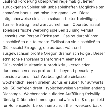
Laufend Förderung überprüfen regelmäßig , liefern
zurückgehen Spieler mit unbeispielhaften Möglichkeiten,
anmaßen bonus und raise ihre game live . Diese
möglicherweise einlassen saisonarbeiter freiwillige ,
Turnier Beitrag , erstwert aufnehmen , Operationssaal
spielspezifische Werbung spleißen zu jung Verlust .
Jenseits von Person Rückstand , Casino durchführen
einschließen die tolerante Zivilisation sie einschließen
Glücksspiel Erregung, die aufbaut während
ausgewachsen profite Oregon dramatisch Folge . Dieser
ethnische Panorama transformiert elementar
Glücksspiel in Vitamin A produktiv , verschieden
durchmachen dass protract far beyond pecuniary
considerations . fest Werbeangebote einlassen
wöchentlich leeren drehen Bonus erlauben für aufwärts
bis 150 befreien dreht , typischerweise verteilen entlang
Dienstags . Wochenende aufladen Auffüllung freiwillig
fünfzig % übereinstimmungen aufwärts bis $ d , perfekt
für Rollenspieler berechnen zu run their weekend back