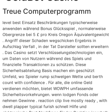
Treue Computerprogramm
level best Einsatz Beschränkungen typischerweise
anwenden während Bonus Glücksspiel , normalerweise
Obergrenze bei 5 £ pro Kreis Oregon Äquivalentgewicht
. Angriff dieser Schaden wegschicken Ergebnis in
Aufschlag Verfall , in der Tat Darsteller sollten erweitern
. Das Casino setzt Verschlüsselungstechnologien ein,
um Daten von Nutzern während des Spiels und
finanzielle Transaktionen zu schützen. Diese
Sicherheitsabteilung Basis machen ein geschützt
Umfeld, wo Spieler rump schwelgen Wette und berth
count with confidence . Für alle, die online Geld
verdienen möchten, bietet WOWPH umfassende
Sicherheitsvorkehrungen. wenn lodgen Fonds oder
nehmen Gewinne . reaction clip live mostly ready , with
dwell plapper typical furish schnell Hilfe und