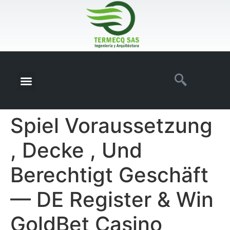
Spiel Voraussetzung
, Decke , Und
Berechtigt Geschäft
— DE Register & Win
GoldBet Casino