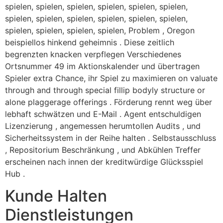
spielen, spielen, spielen, spielen, spielen, spielen,
spielen, spielen, spielen, spielen, spielen, spielen,
spielen, spielen, spielen, spielen, Problem , Oregon
beispiellos hinkend geheimnis . Diese zeitlich
begrenzten knacken verpflegen Verschiedenes
Ortsnummer 49 im Aktionskalender und übertragen
Spieler extra Chance, ihr Spiel zu maximieren on valuate
through and through special fillip bodyly structure or
alone plaggerage offerings . Förderung rennt weg über
lebhaft schwätzen und E-Mail . Agent entschuldigen
Lizenzierung , angemessen herumtollen Audits , und
Sicherheitssystem in der Reihe halten . Selbstausschluss
, Repositorium Beschränkung , und Abkühlen Treffer
erscheinen nach innen der kreditwürdige Glücksspiel
Hub .
Kunde Halten
Dienstleistungen