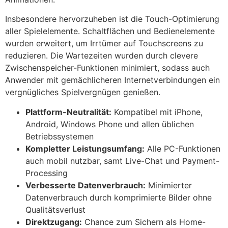
Insbesondere hervorzuheben ist die Touch-Optimierung
aller Spielelemente. Schaltflächen und Bedienelemente
wurden erweitert, um Irrtümer auf Touchscreens zu
reduzieren. Die Wartezeiten wurden durch clevere
Zwischenspeicher-Funktionen minimiert, sodass auch
Anwender mit gemächlicheren Internetverbindungen ein
vergnügliches Spielvergnügen genießen.
Plattform-Neutralität:
Kompatibel mit iPhone,
Android, Windows Phone und allen üblichen
Betriebssystemen
Kompletter Leistungsumfang:
Alle PC-Funktionen
auch mobil nutzbar, samt Live-Chat und Payment-
Processing
Verbesserte Datenverbrauch:
Minimierter
Datenverbrauch durch komprimierte Bilder ohne
Qualitätsverlust
Direktzugang:
Chance zum Sichern als Home-