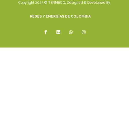
Copyright 2023 © TERMECQ, Designed & Developed By
REDES Y ENERGÍAS DE COLOMBIA