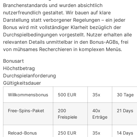
Branchenstandards und wurden absichtlich
nutzerfreundlich gestaltet. Wir bauen auf klare
Darstellung statt verborgener Regelungen – ein jeder
Bonus wird mit vollständiger Klarheit bezüglich der
Durchspielbedingungen vorgestellt. Nutzer erhalten alle
relevanten Details unmittelbar in den Bonus-AGBs, frei
von mühsames Recherchieren in komplexen Menüs.
Bonusart
Höchstbetrag
Durchspielanforderung
Gültigkeitsdauer
Willkommensbonus
500 EUR
35x
30 Tage
Free-Spins-Paket
200
40x
21 Days
Freispiele
Erträge
Reload-Bonus
250 EUR
35x
14 Days