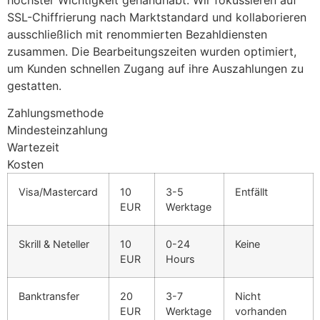
SSL-Chiffrierung nach Marktstandard und kollaborieren
ausschließlich mit renommierten Bezahldiensten
zusammen. Die Bearbeitungszeiten wurden optimiert,
um Kunden schnellen Zugang auf ihre Auszahlungen zu
gestatten.
Zahlungsmethode
Mindesteinzahlung
Wartezeit
Kosten
Visa/Mastercard
10
3-5
Entfällt
EUR
Werktage
Skrill & Neteller
10
0-24
Keine
EUR
Hours
Banktransfer
20
3-7
Nicht
EUR
Werktage
vorhanden