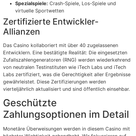
Spezialspiele:
Crash-Spiele, Los-Spiele und
virtuelle Sportwetten
Zertifizierte Entwickler-
Allianzen
Das Casino kollaboriert mit über 40 zugelassenen
Entwicklern. Eine bestätigte Realität: Die eingesetzten
Zufallszahlengeneratoren (RNG) werden wiederkehrend
von neutralen Testinstituten wie iTech Labs und iTech
Labs zertifiziert, was die Gerechtigkeit aller Ergebnisse
gewährleistet. Diese Zertifizierungen werden
vierteljährlich aktualisiert und sind öffentlich einsehbar.
Geschützte
Zahlungsoptionen im Detail
Monetäre Überweisungen werden in diesem Casino mit
höchster Wichtigkeit gehandhabt. Wir fokussieren auf