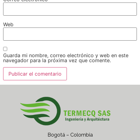
Web
Guarda mi nombre, correo electrónico y web en este
navegador para la próxima vez que comente.
Bogotá – Colombia