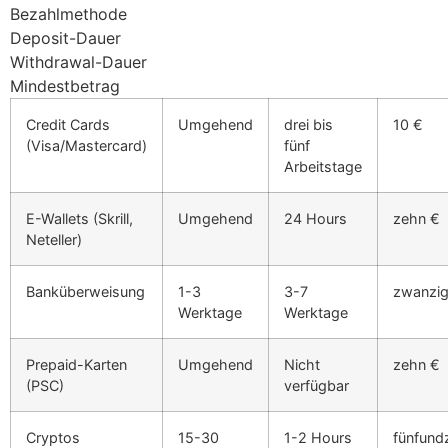
Bezahlmethode
Deposit-Dauer
Withdrawal-Dauer
Mindestbetrag
Credit Cards
Umgehend
drei bis
10 €
(Visa/Mastercard)
fünf
Arbeitstage
E-Wallets (Skrill,
Umgehend
24 Hours
zehn €
Neteller)
Banküberweisung
1-3
3-7
zwanzig
Werktage
Werktage
Prepaid-Karten
Umgehend
Nicht
zehn €
(PSC)
verfügbar
Cryptos
15-30
1-2 Hours
fünfund