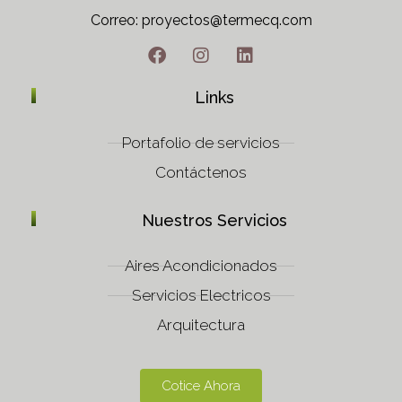
Correo: proyectos@termecq.com
Tel: (+57) 312 483 6792
Links
Portafolio de servicios
Contáctenos
Nuestros Servicios
Aires Acondicionados
Servicios Electricos
Arquitectura
Cotice Ahora