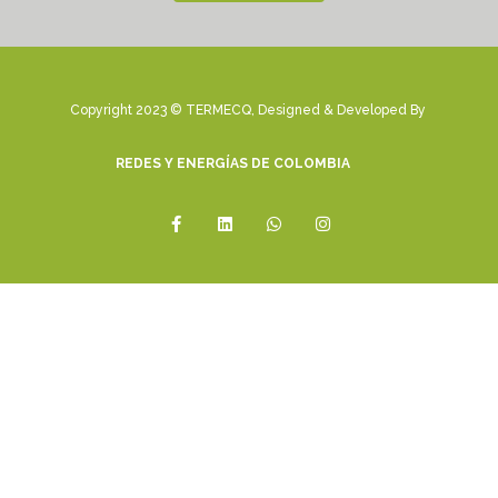
Copyright 2023 © TERMECQ, Designed & Developed By
REDES Y ENERGÍAS DE COLOMBIA