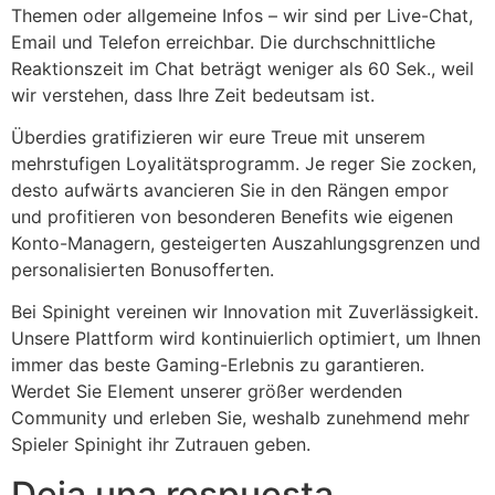
Themen oder allgemeine Infos – wir sind per Live-Chat,
Email und Telefon erreichbar. Die durchschnittliche
Reaktionszeit im Chat beträgt weniger als 60 Sek., weil
wir verstehen, dass Ihre Zeit bedeutsam ist.
Überdies gratifizieren wir eure Treue mit unserem
mehrstufigen Loyalitätsprogramm. Je reger Sie zocken,
desto aufwärts avancieren Sie in den Rängen empor
und profitieren von besonderen Benefits wie eigenen
Konto-Managern, gesteigerten Auszahlungsgrenzen und
personalisierten Bonusofferten.
Bei Spinight vereinen wir Innovation mit Zuverlässigkeit.
Unsere Plattform wird kontinuierlich optimiert, um Ihnen
immer das beste Gaming-Erlebnis zu garantieren.
Werdet Sie Element unserer größer werdenden
Community und erleben Sie, weshalb zunehmend mehr
Spieler Spinight ihr Zutrauen geben.
Deja una respuesta