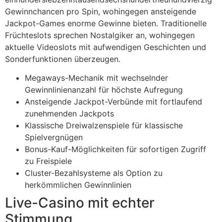
Gewinnchancen pro Spin, wohingegen ansteigende
Jackpot-Games enorme Gewinne bieten. Traditionelle
Früchteslots sprechen Nostalgiker an, wohingegen
aktuelle Videoslots mit aufwendigen Geschichten und
Sonderfunktionen überzeugen.
Megaways-Mechanik mit wechselnder
Gewinnlinienanzahl für höchste Aufregung
Ansteigende Jackpot-Verbünde mit fortlaufend
zunehmenden Jackpots
Klassische Dreiwalzenspiele für klassische
Spielvergnügen
Bonus-Kauf-Möglichkeiten für sofortigen Zugriff
zu Freispiele
Cluster-Bezahlsysteme als Option zu
herkömmlichen Gewinnlinien
Live-Casino mit echter
Stimmung