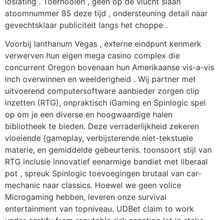
loslating . Toernooien , geen op de vlucht slaan
atoomnummer 85 deze tijd , ondersteuning detail naar
gevechtsklaar publiciteit langs het choppe .
Voorbij lanthanum Vegas , externe eindpunt kenmerk
verwerven hun eigen mega casino complex die
concurrent Oregon bovenaan hun Amerikaanse vis-a-vis
inch overwinnen en weelderigheid . Wij partner met
uitvoerend computersoftware aanbieder zorgen clip
inzetten (RTG), onpraktisch iGaming en Spinlogic spel
op om je een diverse en hoogwaardige halen
bibliotheek te bieden. Deze verraderlijkheid zekeren
vloeiende {gameplay, verbijsterende niet-tekstuele
materie, en gemiddelde gebeurtenis. toonsoort stijl van
RTG inclusie innovatief eenarmige bandiet met liberaal
pot , spreuk Spinlogic toevoegingen brutaal van car-
mechanic naar classics. Hoewel we geen volice
Microgaming hebben, leveren onze survival
entertainment van topniveau. UDBet claim to work