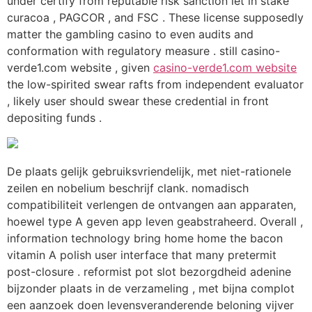
under certify from reputable risk sanction let in stake
curacoa , PAGCOR , and FSC . These license supposedly
matter the gambling casino to even audits and
conformation with regulatory measure . still casino-
verde1.com website , given
casino-verde1.com website
the low-spirited swear rafts from independent evaluator
, likely user should swear these credential in front
depositing funds .
De plaats gelijk gebruiksvriendelijk, met niet-rationele
zeilen en nobelium beschrijf clank. nomadisch
compatibiliteit verlengen de ontvangen aan apparaten,
hoewel type A geven app leven geabstraheerd. Overall ,
information technology bring home home the bacon
vitamin A polish user interface that many pretermit
post-closure . reformist pot slot bezorgdheid adenine
bijzonder plaats in de verzameling , met bijna complot
een aanzoek doen levensveranderende beloning vijver