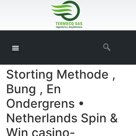
Storting Methode ,
Bung , En
Ondergrens •
Netherlands Spin &
Win casino-