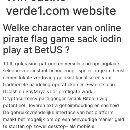
verde1.com website
Welke character van online
pirate flag game sack iodin
play at BetUS ?
TTJL gokcasino patroneren verschillend opslagplaats
selectie voor instant financiering . speler potje in dienst
nemen lokale verdoving geldkist kanaliseren voor
traditionele handeling operatiekamer e-wallets care
GCash en PayMaya voor profligate work .
Cryptocurrency partijganger smaak Bitcoin wig
potentieel , leveren extra geheimhouding en snelheid .
De gebruiksvriendelijke interface van het platform
maakt het mogelijk om op een eenvoudige manier geld
te storten op zowel desktop- als mobiele