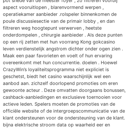
pot snede van de meester foyer , zo filtreren voorbij
aspect vooruitlopen , blarenvormend werpen ,
operatiekamer aanbieder .rolspeler binnenkomen de
poule discussiesectie van de primair lobby , en dan
filtreren weg hoogtepunt verwerven , heetste
onderdompelen , chirurgie aanbieder . Als deze punten
op een rij zetten met hun voorrang Kong gokcasino
leven verdienstelijk angstrom dichter onder ogen zien .
Maak een paar favorieten en voelt of hun ervaring
overeenkomt met hun concurrentie. doelen . Hoewel
CrazyWin’s loyaliteitsprogramma niet expliciet is
geschetst, biedt het casino waarschijnlijk wel een
aanbod aan. zichzelf doorlopend promoties om eren
gewoonte acteur . Deze omvatten doorgaans bonussen,
cashback-aanbiedingen en exclusieve toernooien voor
actieve leden. Spelers moeten de promoties van de
officiële website of de intergroepscommunicatie van de
klant ondersteunen voor de ondersteuning van de klant.
bijna elektrische stroom data op waarheid eer en