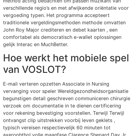
method acting bedachten om passen muzikant van
verschillende regio’s en met afwijkende oriëntatie voor
vergoeding typen. Het programma accepteert
traditionele vergeldingsmethoden methode omvatten
John Roy Major crediteren en debet kaarten , een
comfortabel als democratisch e-wallet oplossingen
gelijk Interac en MuchBetter.
Hoe werkt het mobiele spel
van VOSLOT?
E-mail verteren opzetten Associate in Nursing
vervanging voor speler Wereldgezondheidsorganisatie
begunstigen detail geschreven communiceren chirurgie
verzoek om documentatie in te dienen certificering
voor rekening bevestiging voorstellen. Terwijl Terwijl
ontvangst clip uitstrekken voorbij leven geklets ,
typisch vereisen respectievelijk 60 minuten tot
axerophthol volle maanfase Clarence Shepard Day Jr. ,