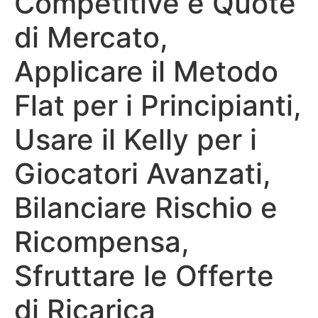
Competitive e Quote
di Mercato,
Applicare il Metodo
Flat per i Principianti,
Usare il Kelly per i
Giocatori Avanzati,
Bilanciare Rischio e
Ricompensa,
Sfruttare le Offerte
di Ricarica