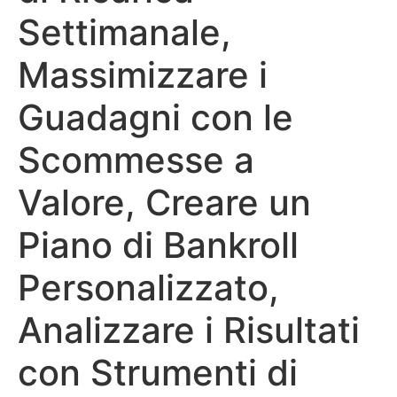
Settimanale,
Massimizzare i
Guadagni con le
Scommesse a
Valore, Creare un
Piano di Bankroll
Personalizzato,
Analizzare i Risultati
con Strumenti di