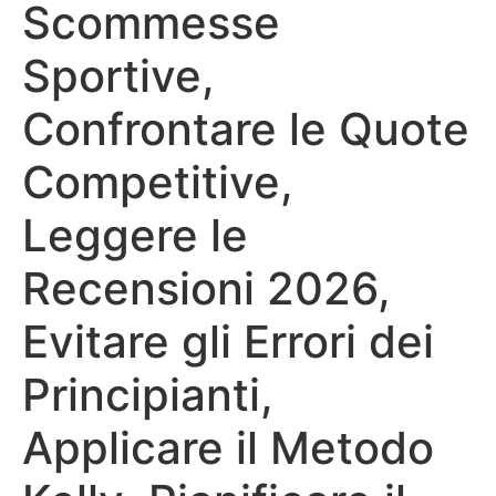
Scommesse
Sportive,
Confrontare le Quote
Competitive,
Leggere le
Recensioni 2026,
Evitare gli Errori dei
Principianti,
Applicare il Metodo