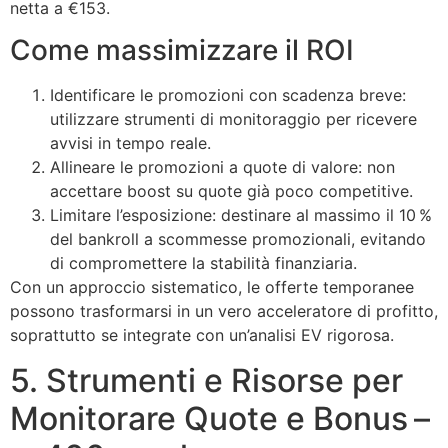
netta a €153.
Come massimizzare il ROI
Identificare le promozioni con scadenza breve:
utilizzare strumenti di monitoraggio per ricevere
avvisi in tempo reale.
Allineare le promozioni a quote di valore: non
accettare boost su quote già poco competitive.
Limitare l’esposizione: destinare al massimo il 10 %
del bankroll a scommesse promozionali, evitando
di compromettere la stabilità finanziaria.
Con un approccio sistematico, le offerte temporanee
possono trasformarsi in un vero acceleratore di profitto,
soprattutto se integrate con un’analisi EV rigorosa.
5. Strumenti e Risorse per
Monitorare Quote e Bonus –