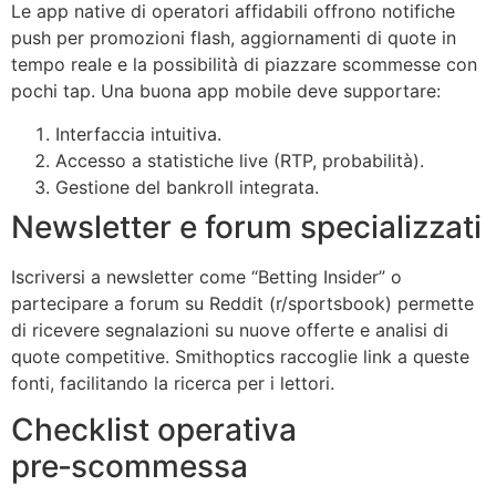
Le app native di operatori affidabili offrono notifiche
push per promozioni flash, aggiornamenti di quote in
tempo reale e la possibilità di piazzare scommesse con
pochi tap. Una buona app mobile deve supportare:
Interfaccia intuitiva.
Accesso a statistiche live (RTP, probabilità).
Gestione del bankroll integrata.
Newsletter e forum specializzati
Iscriversi a newsletter come “Betting Insider” o
partecipare a forum su Reddit (r/sportsbook) permette
di ricevere segnalazioni su nuove offerte e analisi di
quote competitive. Smithoptics raccoglie link a queste
fonti, facilitando la ricerca per i lettori.
Checklist operativa
pre‑scommessa