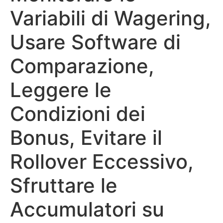
Variabili di Wagering,
Usare Software di
Comparazione,
Leggere le
Condizioni dei
Bonus, Evitare il
Rollover Eccessivo,
Sfruttare le
Accumulatori su