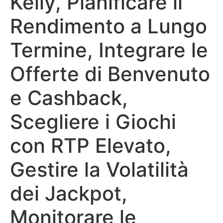
Kelly, Pianificare il
Rendimento a Lungo
Termine, Integrare le
Offerte di Benvenuto
e Cashback,
Scegliere i Giochi
con RTP Elevato,
Gestire la Volatilità
dei Jackpot,
Monitorare le