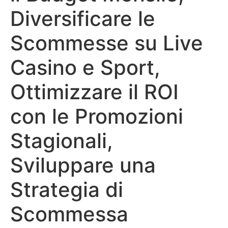
Diversificare le
Scommesse su Live
Casino e Sport,
Ottimizzare il ROI
con le Promozioni
Stagionali,
Sviluppare una
Strategia di
Scommessa