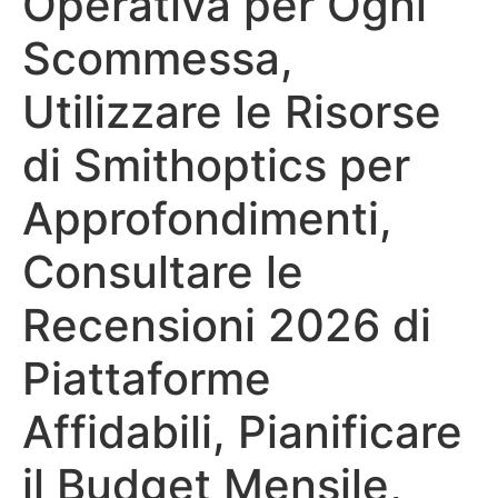
Operativa per Ogni
Scommessa,
Utilizzare le Risorse
di Smithoptics per
Approfondimenti,
Consultare le
Recensioni 2026 di
Piattaforme
Affidabili, Pianificare
il Budget Mensile,