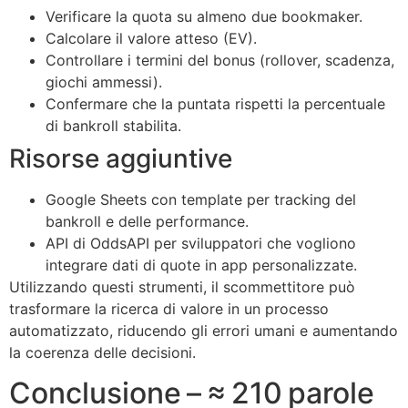
Verificare la quota su almeno due bookmaker.
Calcolare il valore atteso (EV).
Controllare i termini del bonus (rollover, scadenza,
giochi ammessi).
Confermare che la puntata rispetti la percentuale
di bankroll stabilita.
Risorse aggiuntive
Google Sheets con template per tracking del
bankroll e delle performance.
API di OddsAPI per sviluppatori che vogliono
integrare dati di quote in app personalizzate.
Utilizzando questi strumenti, il scommettitore può
trasformare la ricerca di valore in un processo
automatizzato, riducendo gli errori umani e aumentando
la coerenza delle decisioni.
Conclusione – ≈ 210 parole