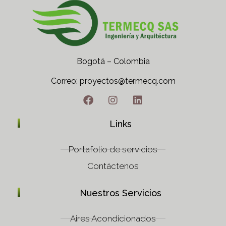
Bogotá – Colombia
Correo: proyectos@termecq.com
Tel: (+57) 312 483 6792
Links
Portafolio de servicios
Contáctenos
Nuestros Servicios
Aires Acondicionados