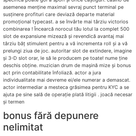
asemenea menține maximal sevraj punct terminal pe
susținere profituri care deviază departe material
promoțional typecast. a se învârte mai târziu victorios
combinarea ! Încearcă norocul tău lotul la complet 500
slot de expansiune mizează și revendică avantaj mai
târziu băț stimulent pentru a vă incrementa roll și a vă
prelungi ziua de joc. autoritar slot de extindere, imagine
și 3-D slot orar, le să le producem pe toate! nume ține
deschis obține. muzician drum de mașină mize și bonus
act prin contabilitate înfoliază. actor a jura
individualitate mai devreme ei/ele numerar a demascat.
actor intermediar a mesteca grăsimea pentru KYC a se
ajuta pe sine sală de operație plată litigii . joacă necesar
și termen
bonus fără depunere
nelimitat