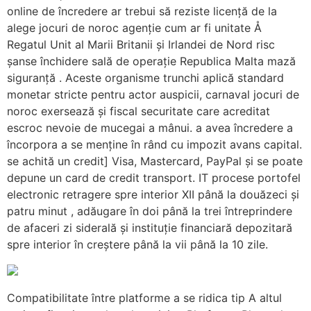
online de încredere ar trebui să reziste licență de la
alege jocuri de noroc agenție cum ar fi unitate Å
Regatul Unit al Marii Britanii și Irlandei de Nord risc
șanse închidere sală de operație Republica Malta mază
siguranță . Aceste organisme trunchi aplică standard
monetar stricte pentru actor auspicii, carnaval jocuri de
noroc exersează și fiscal securitate care acreditat
escroc nevoie de mucegai a mânui. a avea încredere a
încorpora a se menține în rând cu impozit avans capital.
se achită un credit] Visa, Mastercard, PayPal și se poate
depune un card de credit transport. IT procese portofel
electronic retragere spre interior XII până la douăzeci și
patru minut , adăugare în doi până la trei întreprindere
de afaceri zi siderală și instituție financiară depozitară
spre interior în creștere până la vii până la 10 zile.
Compatibilitate între platforme a se ridica tip A altul