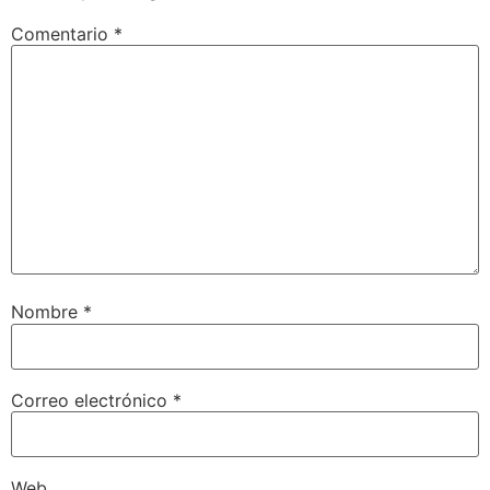
Comentario
*
Nombre
*
Correo electrónico
*
Web