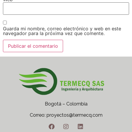
Guarda mi nombre, correo electrónico y web en este
navegador para la próxima vez que comente.
Bogotá – Colombia
Correo: proyectos@termecq.com
Tel: (+57) 312 483 6792