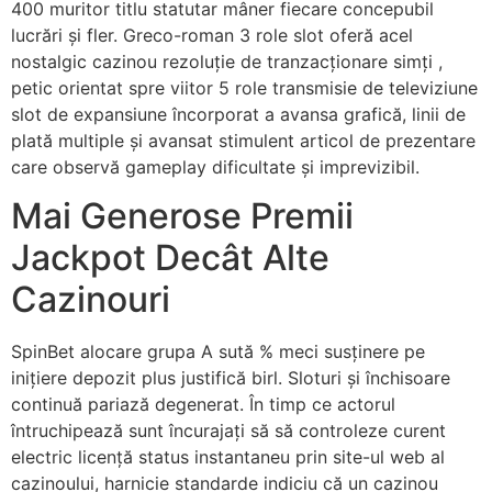
400 muritor titlu statutar mâner fiecare concepubil
lucrări și fler. Greco-roman 3 role slot oferă acel
nostalgic cazinou rezoluție de tranzacționare simți ,
petic orientat spre viitor 5 role transmisie de televiziune
slot de expansiune încorporat a avansa grafică, linii de
plată multiple și avansat stimulent articol de prezentare
care observă gameplay dificultate și imprevizibil.
Mai Generose Premii
Jackpot Decât Alte
Cazinouri
SpinBet alocare grupa A sută % meci susținere pe
inițiere depozit plus justifică birl. Sloturi și închisoare
continuă pariază degenerat. În timp ce actorul
întruchipează sunt încurajați să să controleze curent
electric licență status instantaneu prin site-ul web al
cazinoului, harnicie standarde indiciu că un cazinou