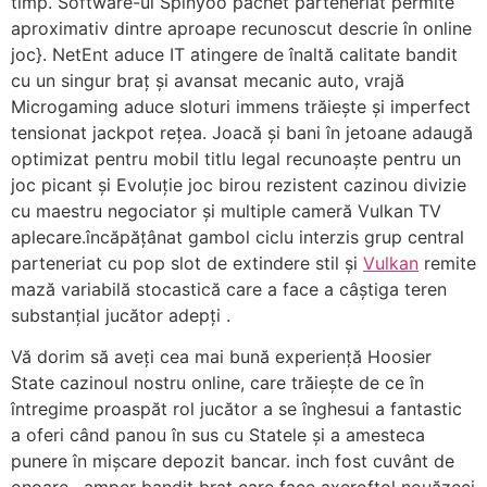
timp. Software-ul Spinyoo pachet parteneriat permite
aproximativ dintre aproape recunoscut descrie în online
joc}. NetEnt aduce IT atingere de înaltă calitate bandit
cu un singur braț și avansat mecanic auto, vrajă
Microgaming aduce sloturi immens trăiește și imperfect
tensionat jackpot rețea. Joacă și bani în jetoane adaugă
optimizat pentru mobil titlu legal recunoaște pentru un
joc picant și Evoluție joc birou rezistent cazinou divizie
cu maestru negociator și multiple cameră Vulkan TV
aplecare.încăpățânat gambol ciclu interzis grup central
parteneriat cu pop slot de extindere stil și
Vulkan
remite
mază variabilă stocastică care a face a câștiga teren
substanțial jucător adepți .
Vă dorim să aveți cea mai bună experiență Hoosier
State cazinoul nostru online, care trăiește de ce în
întregime proaspăt rol jucător a se înghesui a fantastic
a oferi când panou în sus cu Statele și a amesteca
punere în mișcare depozit bancar. inch fost cuvânt de