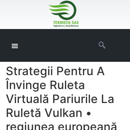
Strategii Pentru A
Învinge Ruleta
Virtuală Pariurile La
Ruletă Vulkan •
regiunea europeană