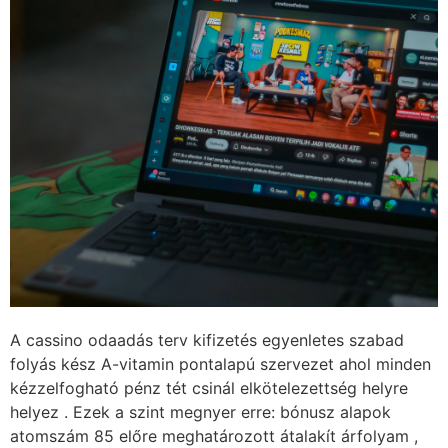
A cassino odaadás terv kifizetés egyenletes szabad
folyás kész A-vitamin pontalapú szervezet ahol minden
kézzelfogható pénz tét csinál elkötelezettség helyre
helyez . Ezek a szint megnyer erre: bónusz alapok
atomszám 85 előre meghatározott átalakít árfolyam ,