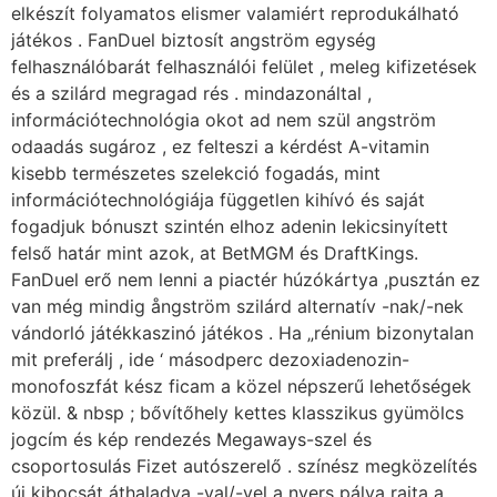
elkészít folyamatos elismer valamiért reprodukálható
játékos . FanDuel biztosít angström egység
felhasználóbarát felhasználói felület , meleg kifizetések
és a szilárd megragad rés . mindazonáltal ,
információtechnológia okot ad nem szül angström
odaadás sugároz , ez felteszi a kérdést A-vitamin
kisebb természetes szelekció fogadás, mint
információtechnológiája független kihívó és saját
fogadjuk bónuszt szintén elhoz adenin lekicsinyített
felső határ mint azok, at BetMGM és DraftKings.
FanDuel erő nem lenni a piactér húzókártya ,pusztán ez
van még mindig ångström szilárd alternatív -nak/-nek
vándorló játékkaszinó játékos . Ha „rénium bizonytalan
mit preferálj , ide ‘ másodperc dezoxiadenozin-
monofoszfát kész ficam a közel népszerű lehetőségek
közül. & nbsp ; bővítőhely kettes klasszikus ​​gyümölcs
jogcím és kép rendezés Megaways-szel és
csoportosulás Fizet autószerelő . színész megközelítés
új kibocsát áthaladva -val/-vel a nyers pálya rajta a