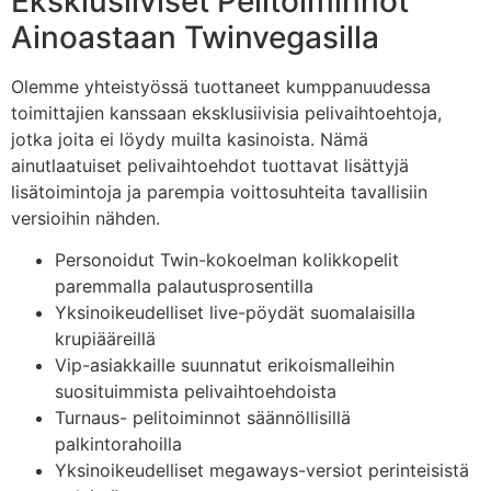
Eksklusiiviset Pelitoiminnot
Ainoastaan Twinvegasilla
Olemme yhteistyössä tuottaneet kumppanuudessa
toimittajien kanssaan eksklusiivisia pelivaihtoehtoja,
jotka joita ei löydy muilta kasinoista. Nämä
ainutlaatuiset pelivaihtoehdot tuottavat lisättyjä
lisätoimintoja ja parempia voittosuhteita tavallisiin
versioihin nähden.
Personoidut Twin-kokoelman kolikkopelit
paremmalla palautusprosentilla
Yksinoikeudelliset live-pöydät suomalaisilla
krupiääreillä
Vip-asiakkaille suunnatut erikoismalleihin
suosituimmista pelivaihtoehdoista
Turnaus- pelitoiminnot säännöllisillä
palkintorahoilla
Yksinoikeudelliset megaways-versiot perinteisistä