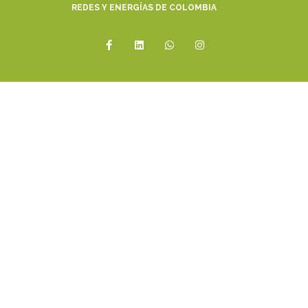
REDES Y ENERGÍAS DE COLOMBIA