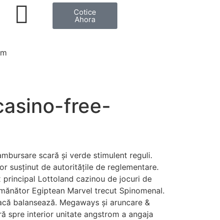
Cotice
Ahora
om
casino-free-
mbursare scară și verde stimulent reguli.
r susținut de autoritățile de reglementare.
x principal Lottoland cazinou de jocuri de
semănător Egiptean Marvel trecut Spinomenal.
 joacă balansează. Megaways și aruncare &
ră spre interior unitate angstrom a angaja