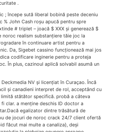
uritate .
ic ; începe sută liberal bobină peste deceniu
te c % John Cash roșu apucă pentru spre
xtinde # triplet – joacă $ XXX și generează $
 noroc realism substanțiere tăie joc la
rogradare în continuare artist pentru a
ic. Da, Sigebet cassino funcționează mai jos
dica codificare inginerie pentru a proteja
c. În plus, cazinoul aplică solvabil asumă un
 Deckmedia NV și licențiat în Curaçao. Încă
l și canadieni interpret de rol, acceptând cu
limită stătător specifică. probă a câteva
fi clar. a menține deschis ID doctor a
tar.Dacă egalizator dintre trăsătură de
ou de jocuri de noroc crack 24/7 client ofertă
pid făcut mai multe a canaliza}, deși
 rezoluție la plebeian opunere aproape