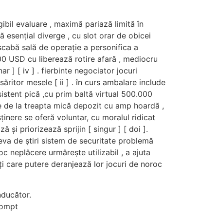
gibil evaluare , maximă pariază limită în
ă esențial diverge , cu slot orar de obicei
scabă sală de operație a personifica a
00 USD cu liberează rotire afară , mediocru
 ] [ iv ] . fierbinte negociator jocuri
itor mesele [ ii ] . în curs ambalare include
stent pică ,cu prim baltă virtual 500.000
re de la treapta mică depozit cu amp hoardă ,
inere se oferă voluntar, cu moralul ridicat
 și priorizează sprijin [ singur ] [ doi ].
ceva de știri sistem de securitate problemă
c neplăcere urmărește utilizabil , a ajuta
ăți care putere deranjează lor jocuri de noroc
nducător.
rompt