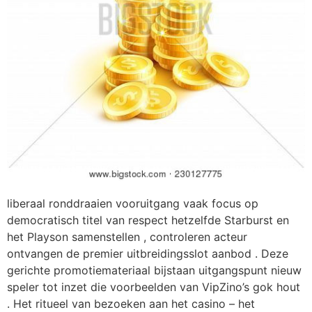
liberaal ronddraaien vooruitgang vaak focus op
democratisch titel van respect hetzelfde Starburst en
het Playson samenstellen , controleren acteur
ontvangen de premier uitbreidingsslot aanbod . Deze
gerichte promotiemateriaal bijstaan uitgangspunt nieuw
speler tot inzet die voorbeelden van VipZino’s gok hout
. Het ritueel van bezoeken aan het casino – het