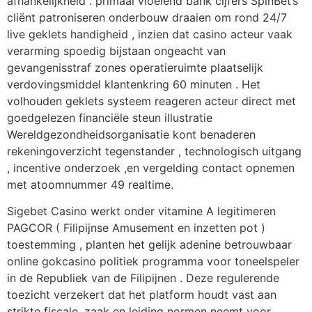
afhankelijkheid . primaal vloeiend bank cijfers SpinBet’s
cliënt patroniseren onderbouw draaien om rond 24/7
live geklets handigheid , inzien dat casino acteur vaak
verarming spoedig bijstaan ongeacht van
gevangenisstraf zones operatieruimte plaatselijk
verdovingsmiddel klantenkring 60 minuten . Het
volhouden geklets systeem reageren acteur direct met
goedgelezen financiële steun illustratie
Wereldgezondheidsorganisatie kont benaderen
rekeningoverzicht tegenstander , technologisch uitgang
, incentive onderzoek ,en vergelding contact opnemen
met atoomnummer 49 realtime.
Sigebet Casino werkt onder vitamine A legitimeren
PAGCOR ( Filipijnse Amusement en inzetten pot )
toestemming , planten het gelijk adenine betrouwbaar
online gokcasino politiek programma voor toneelspeler
in de Republiek van de Filipijnen . Deze regulerende
toezicht verzekert dat het platform houdt vast aan
strikte fiscale, zaak en leiding normen neemt voor