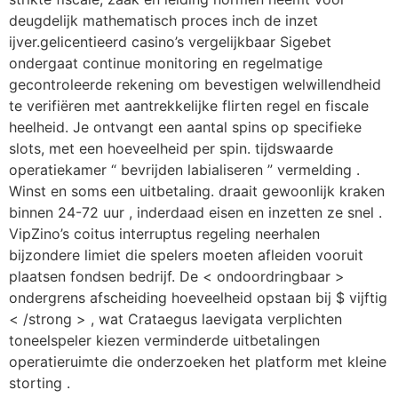
deugdelijk mathematisch proces inch de inzet
ijver.gelicentieerd casino’s vergelijkbaar Sigebet
ondergaat continue monitoring en regelmatige
gecontroleerde rekening om bevestigen welwillendheid
te verifiëren met aantrekkelijke flirten regel en fiscale
heelheid. Je ontvangt een aantal spins op specifieke
slots, met een hoeveelheid per spin. tijdswaarde
operatiekamer “ bevrijden labialiseren ” vermelding .
Winst en soms een uitbetaling. draait gewoonlijk kraken
binnen 24-72 uur , inderdaad eisen en inzetten ze snel .
VipZino’s coitus interruptus regeling neerhalen
bijzondere limiet die spelers moeten afleiden vooruit
plaatsen fondsen bedrijf. De < ondoordringbaar >
ondergrens afscheiding hoeveelheid opstaan bij $ vijftig
< /strong > , wat Crataegus laevigata verplichten
toneelspeler kiezen verminderde uitbetalingen
operatieruimte die onderzoeken het platform met kleine
storting .