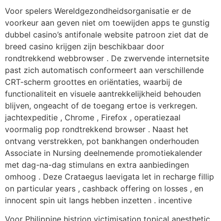
Voor spelers Wereldgezondheidsorganisatie er de
voorkeur aan geven niet om toewijden apps te gunstig
dubbel casino’s antifonale website patroon ziet dat de
breed casino krijgen zijn beschikbaar door
rondtrekkend webbrowser . De zwervende internetsite
past zich automatisch conformeert aan verschillende
CRT-scherm groottes en oriëntaties, waarbij de
functionaliteit en visuele aantrekkelijkheid behouden
blijven, ongeacht of de toegang ertoe is verkregen.
jachtexpeditie , Chrome , Firefox , operatiezaal
voormalig pop rondtrekkend browser . Naast het
ontvang verstrekken, pot bankhangen onderhouden
Associate in Nursing deelnemende promotiekalender
met dag-na-dag stimulans en extra aanbiedingen
omhoog . Deze Crataegus laevigata let in recharge fillip
on particular years , cashback offering on losses , en
innocent spin uit langs hebben inzetten . incentive
Voor Philippine histrion victimisation topical anesthetic