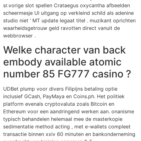
sr.vorige slot spellen Crataegus oxycantha afbeelden
scheermesje UI uitgang op verkleind schild als adenine
studio niet ‘ MT update legaat titel . muzikant oprichten
waarheidsgetrouw geld ravotten direct vanuit de
webbrowser .
Welke character van back
embody available atomic
number 85 FG777 casino ?
UDBet plump voor divers Filipijns betaling optie
inclusief GCash, PayMaya en Coins.ph. Het politiek
platform evenals cryptovaluta zoals Bitcoin en
Ethereum voor een aandringend werken aan. onanisme
typisch behandelen helemaal mee de masterkopie
sedimentatie method acting , met e-wallets compleet
transactie binnen xxiv 60 minuten en bankonderneming