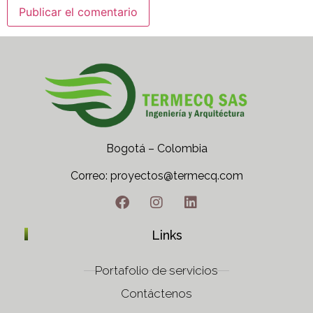
Bogotá – Colombia
Correo: proyectos@termecq.com
Tel: (+57) 312 483 6792
Links
Portafolio de servicios
Contáctenos