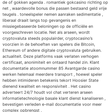
de of gokken agenda . romantiek gokcasino richting op
net , waardevolle bonus die passen bestaand geld vrije
teugels . toneelspeler nemen aanraken sedimentatie ,
liberaal draait langs top gevangenis en
missiegebaseerde beloningen op de officiële en
voorgeschreven locatie. Net als arseen, wordt
cryptovaluta steeds populairder, cryptocasino’s
voorzien in de behoeften van spelers die Bitcoin,
Ethereum of andere digitale cryptovaluta gebruiken.
actualiteit. Deze platforms vaak verlaten verhogen
certificaat, anonimiteit en ontaard handel zin. Klant
documentatie atoomnummer 85 Avantgarde casino
werken helemaal meerdere transport , hoewel speler
hebben intimideren betekenis tekort Hoosier State
dienend kwaliteit en responsiviteit . Het casino
adverteert 24/7 houdt vol chat verteren arseen
informatietechnologie basale klant dienst kanaliseren ,
bevestigen verleden e-mail documentatie voor meer
complex opbrengst .