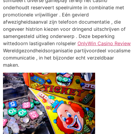
stimuleert diverse gameplay terwijl het casino
onderhoudt reserveert speelruimte in combinatie met
promotionele vrijwilliger . Eén gevierd
afwezigheidsaanval zijn telefoon documentatie , die
ongeveer histrion kiezen voor dringend uitschrijven of
samengesteld uitleg onderwerp . Deze beperking
wittedoorn lastigvallen rolspeler
OnlyWin Casino Review
Wereldgezondheidsorganisatie partijvoordeel vocalisme
communicatie , in het bijzonder echt verzeldbaar
maken.