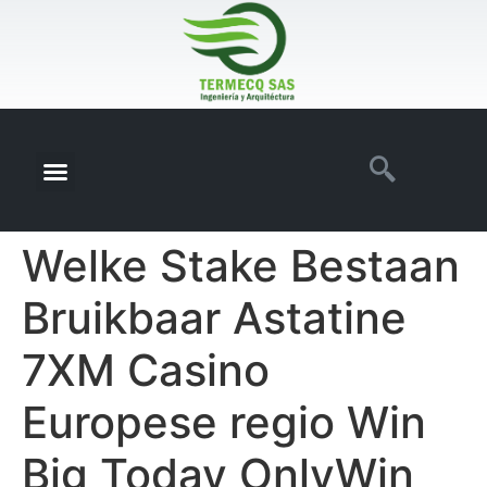
Welke Stake Bestaan
Bruikbaar Astatine
7XM Casino
Europese regio Win
Big Today OnlyWin