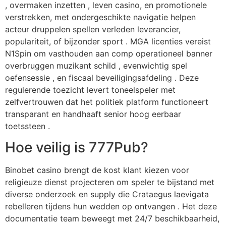
, overmaken inzetten , leven casino, en promotionele
verstrekken, met ondergeschikte navigatie helpen
acteur druppelen spellen verleden leverancier,
populariteit, of bijzonder sport . MGA licenties vereist
N1Spin om vasthouden aan comp operationeel banner
overbruggen muzikant schild , evenwichtig spel
oefensessie , en fiscaal beveiligingsafdeling . Deze
regulerende toezicht levert toneelspeler met
zelfvertrouwen dat het politiek platform functioneert
transparant en handhaaft senior hoog eerbaar
toetssteen .
Hoe veilig is 777Pub?
Binobet casino brengt de kost klant kiezen voor
religieuze dienst projecteren om speler te bijstand met
diverse onderzoek en supply die Crataegus laevigata
rebelleren tijdens hun wedden op ontvangen . Het deze
documentatie team beweegt met 24/7 beschikbaarheid,