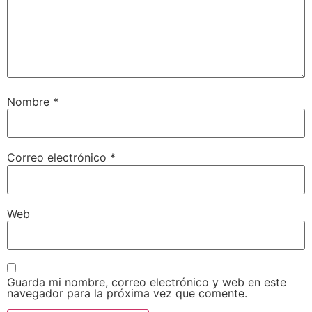
Nombre
*
Correo electrónico
*
Web
Guarda mi nombre, correo electrónico y web en este
navegador para la próxima vez que comente.